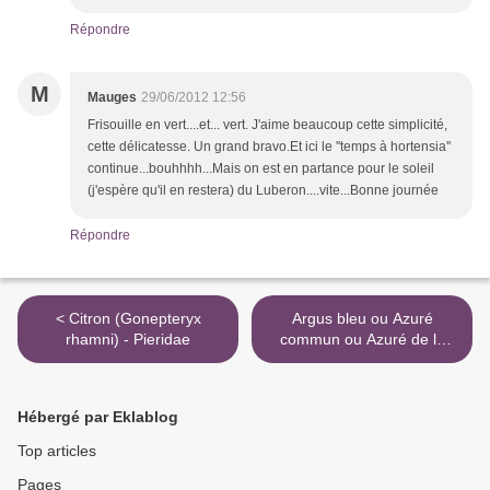
Répondre
M
Mauges
29/06/2012 12:56
Frisouille en vert....et... vert. J'aime beaucoup cette simplicité,
cette délicatesse. Un grand bravo.Et ici le ''temps à hortensia''
continue...bouhhhh...Mais on est en partance pour le soleil
(j'espère qu'il en restera) du Luberon....vite...Bonne journée
Répondre
< Citron (Gonepteryx
Argus bleu ou Azuré
rhamni) - Pieridae
commun ou Azuré de la
Bugrane (Polyommatus
icarus) - Lycaenidae >
Hébergé par Eklablog
Top articles
Pages