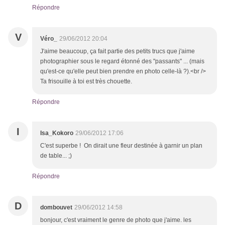
Répondre
V
Véro_
29/06/2012 20:04
J'aime beaucoup, ça fait partie des petits trucs que j'aime
photographier sous le regard étonné des "passants" ... (mais
qu'est-ce qu'elle peut bien prendre en photo celle-là ?).<br />
Ta frisouille à toi est très chouette.
Répondre
I
Isa_Kokoro
29/06/2012 17:06
C'est superbe ! On dirait une fleur destinée à garnir un plan
de table... ;)
Répondre
D
dombouvet
29/06/2012 14:58
bonjour, c'est vraiment le genre de photo que j'aime. les