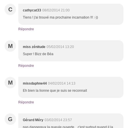
C
cathycat33
08/02/2014 21:00
Tiens ! j'ai trouvé ma prochaine incarnation !!! :-))
Répondre
M
miss zénitude
05/02/2014 13:20
Super ! Bizz de Béa
Répondre
M
missdaphne44
04/02/2014 14:13
Eh bien la lionne que je suis se reconnait
Répondre
G
Gérard Méry
03/02/2014 23:57
pas dangereux la gueule ouverte ...c'est surtout quand il la