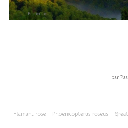
par Pa
Flamant rose - Phoenicopterus roseus - Grea