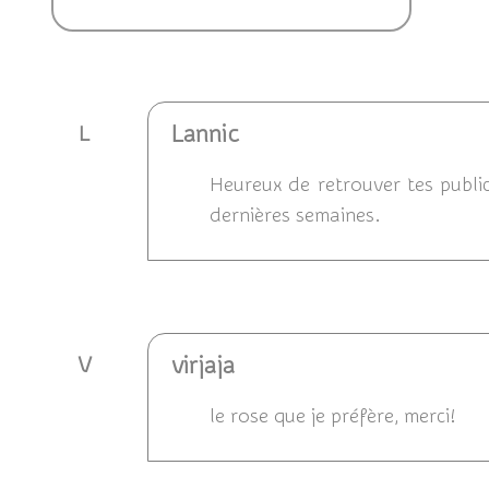
Ajouter un commentaire
Lannic
L
Heureux de retrouver tes publica
dernières semaines.
Répondre
virjaja
V
le rose que je préfère, merci!
Répondre