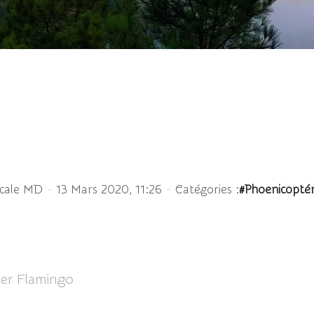
La Camargue en rose...
-
-
scale MD
13 Mars 2020, 11:26
Catégories :
#Phoenicopté
ter Flamingo