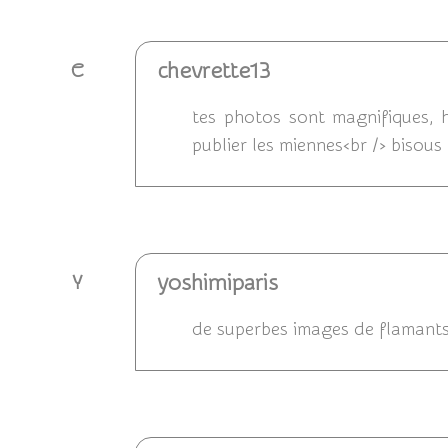
chevrette13
C
tes photos sont magnifiques, h
publier les miennes<br /> bisous
Répondre
yoshimiparis
Y
de superbes images de flamants 
Répondre