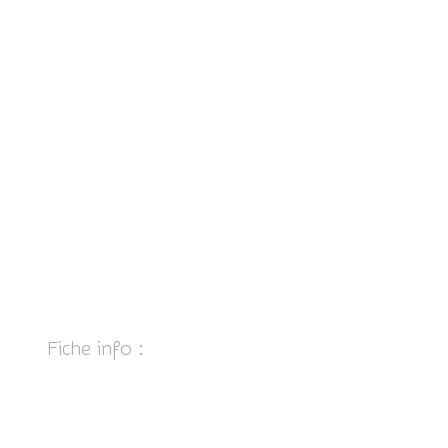
Fiche info :
Partager cet article