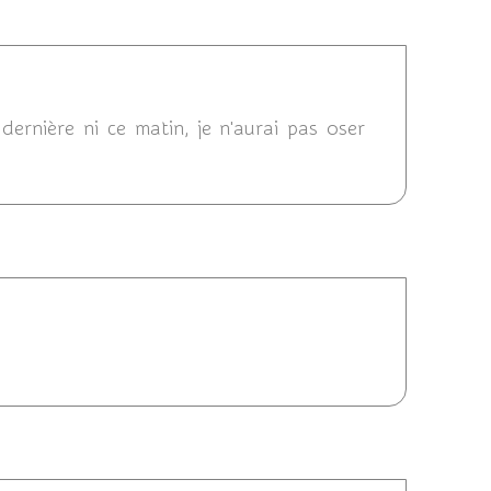
/05/2020 11:22
ernière ni ce matin, je n'aurai pas oser
4/05/2020 09:31