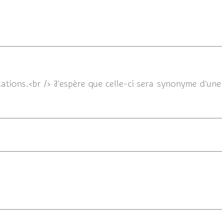
19/05/202
tions.<br /> J'espère que celle-ci sera synonyme d'une v
18/05/2020