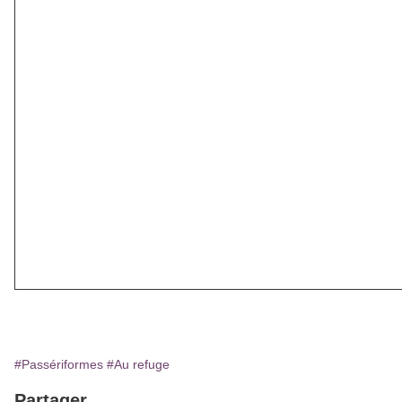
Que ce soit sur une Terrasse,
balcon ou dans un jardin, pen
à leur déposer une ou plusieu
coupelles d'eau propre chaqu
jour, disposée de préférence 
l'ombre.
#Passériformes
#Au refuge
Partager