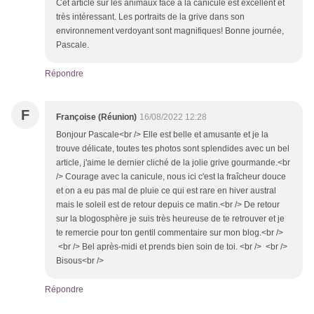
Cet article sur les animaux face à la canicule est excellent et
très intéressant. Les portraits de la grive dans son
environnement verdoyant sont magnifiques! Bonne journée,
Pascale.
Répondre
F
Françoise (Réunion)
16/08/2022 12:28
Bonjour Pascale<br /> Elle est belle et amusante et je la
trouve délicate, toutes tes photos sont splendides avec un bel
article, j'aime le dernier cliché de la jolie grive gourmande.<br
/> Courage avec la canicule, nous ici c'est la fraîcheur douce
et on a eu pas mal de pluie ce qui est rare en hiver austral
mais le soleil est de retour depuis ce matin.<br /> De retour
sur la blogosphère je suis très heureuse de te retrouver et je
te remercie pour ton gentil commentaire sur mon blog.<br />
<br /> Bel après-midi et prends bien soin de toi. <br /> <br />
Bisous<br />
Répondre