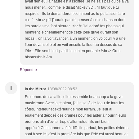
avait rien eu, la nature est assoiffée. Je ne sais pas où cela va
nous mener... comme le disait Mickey 3D... "il faut que tu
respires... Ils te demanderont comment as-tu pu laisser faire
ça..."...<br /> pfff j'aurais pas dû penser à cette chanson dont
les paroles me font pleurer...<br /> J'ai adoré tes photos qui
montrent le cheminement de cette jolie grive durant son
repas... on la voit avancer, à un moment, on voit qu'il y a une
fleur devant elle et on voit ensuite la fleur au dessus de sa
tête... Elle semble si paisible et bien portante !<br /> Gros
bisous<br /> Am
Répondre
I
In the Mirror
18/08/2022 08:53
En dehors de sa taille, elle ressemble beaucoup à la grive
musicienne.Avec la chaleur, j'ai installé de l'eau de tous les
côtés, intérieur et extérieur de mon terrain. Je leur ai
également déposé des graines pour les aider à nourrir leurs
oisillons afin d'éviter trop d'aller-retour, ils ont bien
apprécié.Cette année a été difficile partout, les petites rivières
sont à sec ici, c'est la première fois que l'été est aussi beau et