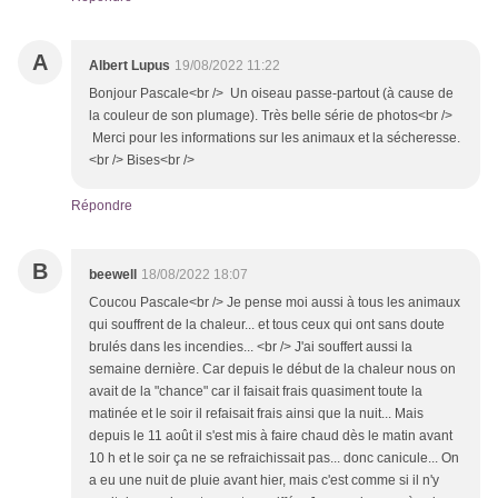
A
Albert Lupus
19/08/2022 11:22
Bonjour Pascale<br /> Un oiseau passe-partout (à cause de
la couleur de son plumage). Très belle série de photos<br />
Merci pour les informations sur les animaux et la sécheresse.
<br /> Bises<br />
Répondre
B
beewell
18/08/2022 18:07
Coucou Pascale<br /> Je pense moi aussi à tous les animaux
qui souffrent de la chaleur... et tous ceux qui ont sans doute
brulés dans les incendies... <br /> J'ai souffert aussi la
semaine dernière. Car depuis le début de la chaleur nous on
avait de la "chance" car il faisait frais quasiment toute la
matinée et le soir il refaisait frais ainsi que la nuit... Mais
depuis le 11 août il s'est mis à faire chaud dès le matin avant
10 h et le soir ça ne se refraichissait pas... donc canicule... On
a eu une nuit de pluie avant hier, mais c'est comme si il n'y