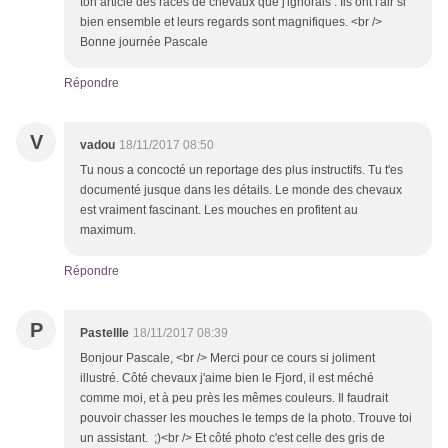
ton article des races de chevaux que j'ignorais . Ils ont l'air si
bien ensemble et leurs regards sont magnifiques. <br />
Bonne journée Pascale
Répondre
V
vadou
18/11/2017 08:50
Tu nous a concocté un reportage des plus instructifs. Tu t'es
documenté jusque dans les détails. Le monde des chevaux
est vraiment fascinant. Les mouches en profitent au
maximum.
Répondre
P
Pastellle
18/11/2017 08:39
Bonjour Pascale, <br /> Merci pour ce cours si joliment
illustré. Côté chevaux j'aime bien le Fjord, il est méché
comme moi, et à peu près les mêmes couleurs. Il faudrait
pouvoir chasser les mouches le temps de la photo. Trouve toi
un assistant. ;)<br /> Et côté photo c'est celle des gris de