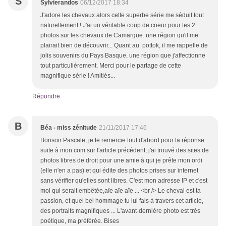
S
Sylvierandos
06/12/2017 18:34
J'adore les chevaux alors cette superbe série me séduit tout
naturellement ! J'ai un véritable coup de coeur pour tes 2
photos sur les chevaux de Camargue. une région qu'il me
plairait bien de découvrir... Quant au pottok, il me rappelle de
jolis souvenirs du Pays Basque, une région que j'affectionne
tout particulièrement. Merci pour le partage de cette
magnifique série ! Amitiés...
Répondre
B
Béa - miss zénitude
21/11/2017 17:46
Bonsoir Pascale, je te remercie tout d'abord pour ta réponse
suite à mon com sur l'article précédent, j'ai trouvé des sites de
photos libres de droit pour une amie à qui je prête mon ordi
(elle n'en a pas) et qui édite des photos prises sur internet
sans vérifier qu'elles sont libres. C'est mon adresse IP et c'est
moi qui serait embêtée,aïe aïe aïe ... <br /> Le cheval est ta
passion, et quel bel hommage tu lui fais à travers cet article,
des portraits magnifiques ... L'avant-dernière photo est très
poétique, ma préférée. Bises