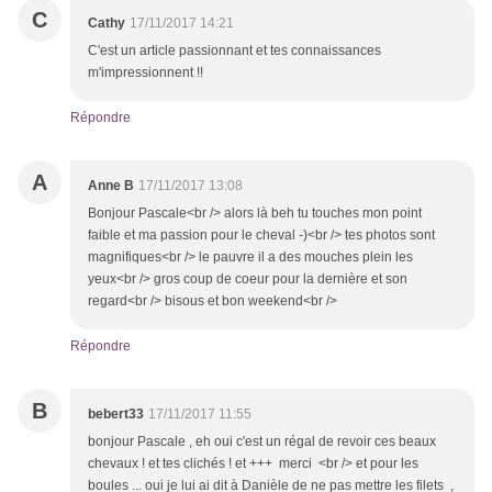
C
Cathy
17/11/2017 14:21
C'est un article passionnant et tes connaissances
m'impressionnent !!
Répondre
A
Anne B
17/11/2017 13:08
Bonjour Pascale<br /> alors là beh tu touches mon point
faible et ma passion pour le cheval -)<br /> tes photos sont
magnifiques<br /> le pauvre il a des mouches plein les
yeux<br /> gros coup de coeur pour la dernière et son
regard<br /> bisous et bon weekend<br />
Répondre
B
bebert33
17/11/2017 11:55
bonjour Pascale , eh oui c'est un régal de revoir ces beaux
chevaux ! et tes clichés ! et +++ merci <br /> et pour les
boules ... oui je lui ai dit à Danièle de ne pas mettre les filets ,