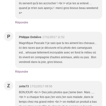
ils servent qu'à les accrocher ! <br /> et je les ai enlevé ...
quand je m'en suis aperçu ! merci gros bisous beau weekend
a+
Répondre
P
Philippe Debiève
17/11/2017 11:52
Magnifique Pascale !! je sais que tu les aiment les chevaux...
ici des races que je découvre et la photo des camarguais
est... whouaw tellement incroyable avec en fond le milieu où
ils vivent en compagnie d'autres animaux, ailés ou pas. Bon
vendredi dans la joie, gros bisous.
Répondre
Z
zette73
17/11/2017 09:56
BONJOUR <br /> Des jolis photos que j'aime bien Mais .....
<br /> a chaque fois que j'en vois j'en suis malade ,dans le
temps chez ma grand mère <br /> on mettait un produit a bas