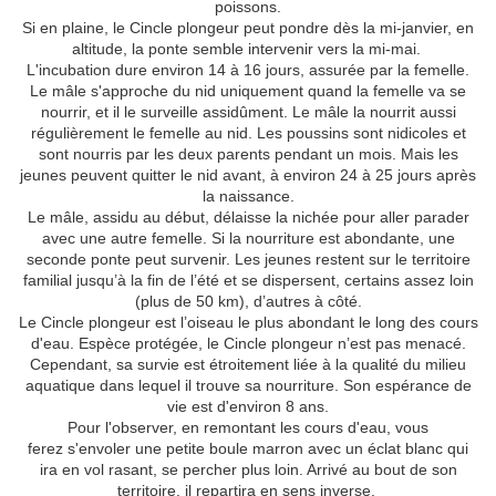
poissons.
Si en plaine, le Cincle plongeur peut pondre dès la mi-janvier, en
altitude, la ponte semble intervenir vers la mi-mai.
L'incubation dure environ 14 à 16 jours, assurée par la femelle.
Le mâle s'approche du nid uniquement quand la femelle va se
nourrir, et il le surveille assidûment. Le mâle la nourrit aussi
régulièrement le femelle au nid. Les poussins sont nidicoles et
sont nourris par les deux parents pendant un mois. Mais les
jeunes peuvent quitter le nid avant, à environ 24 à 25 jours après
la naissance.
Le mâle, assidu au début, délaisse la nichée pour aller parader
avec une autre femelle. Si la nourriture est abondante, une
seconde ponte peut survenir. Les jeunes restent sur le territoire
familial jusqu’à la fin de l’été et se dispersent, certains assez loin
(plus de 50 km), d’autres à côté.
Le Cincle plongeur est l’oiseau le plus abondant le long des cours
d'eau. Espèce protégée, le Cincle plongeur n’est pas menacé.
Cependant, sa survie est étroitement liée à la qualité du milieu
aquatique dans lequel il trouve sa nourriture. Son espérance de
vie est d'environ 8 ans.
Pour l'observer, en remontant les cours d'eau, vous
ferez s'envoler une petite boule marron avec un éclat blanc qui
ira en vol rasant, se percher plus loin. Arrivé au bout de son
territoire, il repartira en sens inverse.