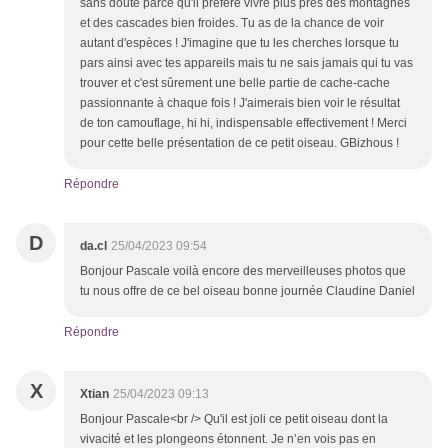
sans doute parce qu'il préfère vivre plus près des montagnes
et des cascades bien froides. Tu as de la chance de voir
autant d'espèces ! J'imagine que tu les cherches lorsque tu
pars ainsi avec tes appareils mais tu ne sais jamais qui tu vas
trouver et c'est sûrement une belle partie de cache-cache
passionnante à chaque fois ! J'aimerais bien voir le résultat
de ton camouflage, hi hi, indispensable effectivement ! Merci
pour cette belle présentation de ce petit oiseau. GBizhous !
Répondre
D
da.cl
25/04/2023 09:54
Bonjour Pascale voilà encore des merveilleuses photos que
tu nous offre de ce bel oiseau bonne journée Claudine Daniel
Répondre
X
Xtian
25/04/2023 09:13
Bonjour Pascale<br /> Qu'il est joli ce petit oiseau dont la
vivacité et les plongeons étonnent. Je n’en vois pas en