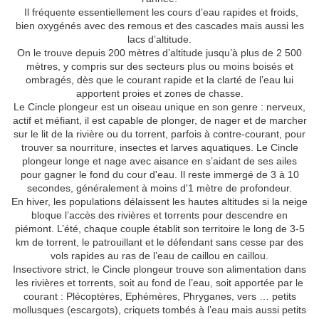
Il fréquente essentiellement les cours d’eau rapides et froids,
bien oxygénés avec des remous et des cascades mais aussi les
lacs d’altitude.
On le trouve depuis 200 mètres d’altitude jusqu’à plus de 2 500
mètres, y compris sur des secteurs plus ou moins boisés et
ombragés, dès que le courant rapide et la clarté de l’eau lui
apportent proies et zones de chasse.
Le Cincle plongeur est un oiseau unique en son genre : nerveux,
actif et méfiant, il est capable de plonger, de nager et de marcher
sur le lit de la rivière ou du torrent, parfois à contre-courant, pour
trouver sa nourriture, insectes et larves aquatiques. Le Cincle
plongeur longe et nage avec aisance en s’aidant de ses ailes
pour gagner le fond du cour d'eau. Il reste immergé de 3 à 10
secondes, généralement à moins d'1 mètre de profondeur.
En hiver, les populations délaissent les hautes altitudes si la neige
bloque l’accès des rivières et torrents pour descendre en
piémont. L’été, chaque couple établit son territoire le long de 3-5
km de torrent, le patrouillant et le défendant sans cesse par des
vols rapides au ras de l’eau de caillou en caillou.
Insectivore strict, le Cincle plongeur trouve son alimentation dans
les rivières et torrents, soit au fond de l’eau, soit apportée par le
courant : Plécoptères, Ephémères, Phryganes, vers … petits
mollusques (escargots), criquets tombés à l’eau mais aussi petits