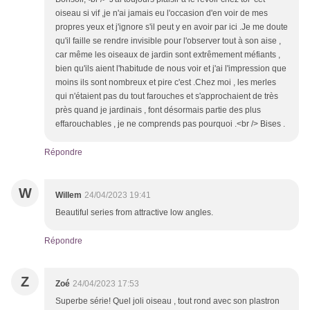
oiseau si vif ,je n'ai jamais eu l'occasion d'en voir de mes
propres yeux et j'ignore s'il peut y en avoir par ici .Je me doute
qu'il faille se rendre invisible pour l'observer tout à son aise ,
car même les oiseaux de jardin sont extrêmement méfiants ,
bien qu'ils aient l'habitude de nous voir et j'ai l'impression que
moins ils sont nombreux et pire c'est .Chez moi , les merles
qui n'étaient pas du tout farouches et s'approchaient de très
près quand je jardinais , font désormais partie des plus
effarouchables , je ne comprends pas pourquoi .<br /> Bises .
Répondre
W
Willem
24/04/2023 19:41
Beautiful series from attractive low angles.
Répondre
Z
Zoé
24/04/2023 17:53
Superbe série! Quel joli oiseau , tout rond avec son plastron