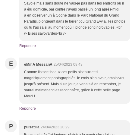
Savoie mais sans doute ne vais-je pas dans les endroits où il
a élu domicile, par contre j’avais passé un long après-midi
à en observer un à Cogne dans le Parc National du Grand
Paradis, plongeant dans le torrent du Grand Eyvia. Tes photos
où tu l’as saisi au moment où il plonge sont incroyables. <br
/> Bises savoyardes<br />
Répondre
E
eMmA MessanA
25/04/2023 08:43
Comme ils sont beaux ces petits oiseaux et si
magnifiquement photographiés.Je crois n'en avoir jamais vus
jusqu'à présent. Mais si un jour je venais à en rencontrer, je
saurai maintenant les reconnaître, grâce à cette belle page
Merci !
Répondre
P
pulsatilla
24/04/2023 20:29
Bonsoir,<br /> J'ai toujours plaisir à le revoir chez toi cet