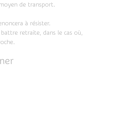
r moyen de transport.
noncera à résister.
battre retraite, dans le cas où,
roche.
gner
ICI