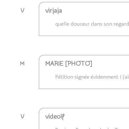
virjaja
V
quelle douceur dans son regard! 
Répondre
MARIE [PHOTO]
M
Pétition signée évidemment ! j'ai
Répondre
videolf
V