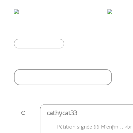
Les Singes aussi savent faire semblant...
Article précédent
Ajouter un commentaire
cathycat33
C
Pétition signée !!!! M'enfin... <br