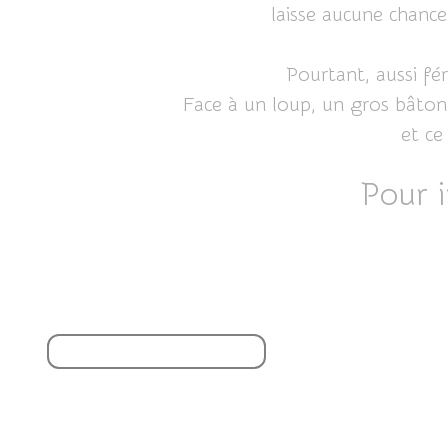
laisse aucune chance
Pourtant, aussi fé
Face à un loup, un gros bâton e
et ce
Pour i
Partager cet article
S'inscrire à la newsletter
Vous aimerez aussi :