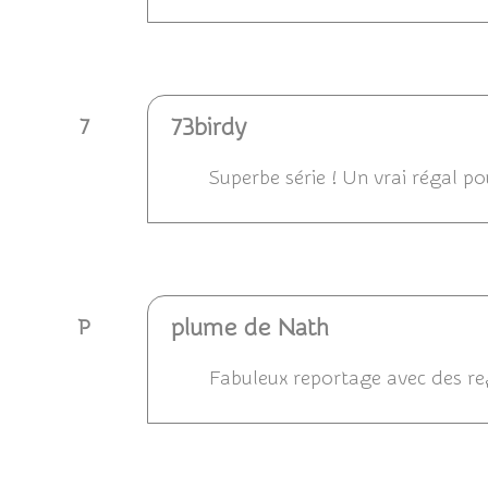
Répondre
73birdy
7
Superbe série ! Un vrai régal pou
Répondre
plume de Nath
P
Fabuleux reportage avec des reg
Répondre