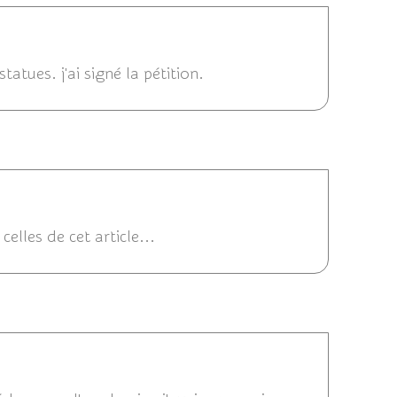
 10:10
tatues. j'ai signé la pétition.
29/11/2013 08:17
elles de cet article...
13 00:00