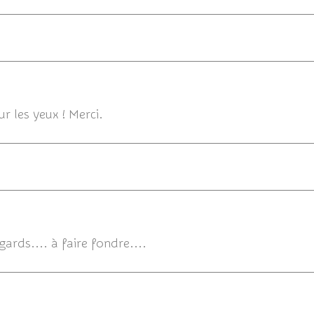
29/11/201
r les yeux ! Merci.
ards.... à faire fondre....