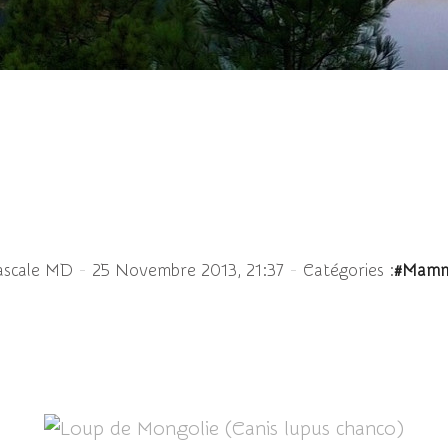
 Mongolie (Canis lupus
-
-
ascale MD
25 Novembre 2013, 21:37
Catégories :
#Mamm