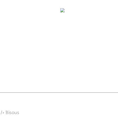
Nos amis les Chats...
Nos amis les Chiens.
30/1
 /> Bisous