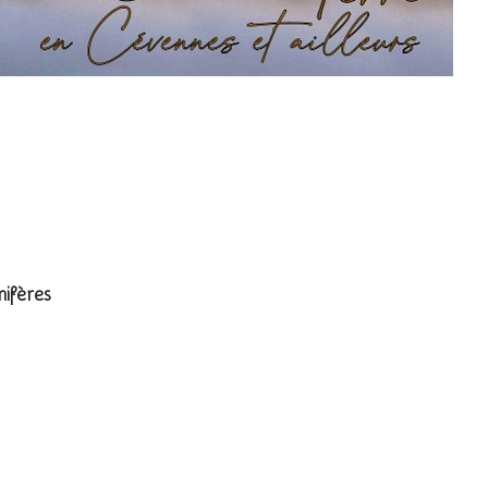
 chanco)
ifères