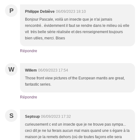
P
Philippe Debiève
06/09/2023 18:10
Bonjour Pascale, voilà un insecte que je n'ai jamais
rencontré.. évidemment il faut se rendre dans le milieu où elle
vit très belle série réalisée et des renseignement toujours
bien utiles, merci. Bises
Répondre
W
Willem
06/09/2023 17:54
Those front view pictures of the European mantis are great,
fantastic series.
Répondre
S
Septsup
06/09/2023 17:32
curieusement c est un insecte que je ne trouve pas sympa...
ceci dit je ne lui ferais aucun mal mais quand une s égare à la
maison je la remets dehors (où de toutes façons elle sera