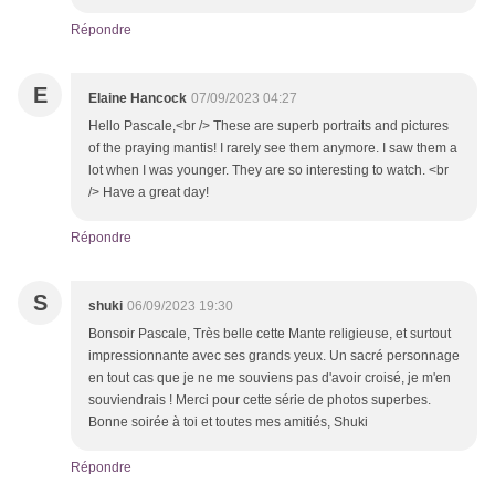
Répondre
E
Elaine Hancock
07/09/2023 04:27
Hello Pascale,<br /> These are superb portraits and pictures
of the praying mantis! I rarely see them anymore. I saw them a
lot when I was younger. They are so interesting to watch. <br
/> Have a great day!
Répondre
S
shuki
06/09/2023 19:30
Bonsoir Pascale, Très belle cette Mante religieuse, et surtout
impressionnante avec ses grands yeux. Un sacré personnage
en tout cas que je ne me souviens pas d'avoir croisé, je m'en
souviendrais ! Merci pour cette série de photos superbes.
Bonne soirée à toi et toutes mes amitiés, Shuki
Répondre