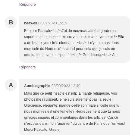
Répondre
B
beewell
08/09/2023 15:19
Bonjour Pascale<br /> J'ai de nouveau aimé regarder tes
superbes photos, pour mieux voir cette mante verte<br /> Elle
a de beaux yeux très étonnants. <br /> Il n'y en a pas dans
mon coin du Nord et c'est aussi pour cela que je suis en
admiration devant tes photos.<br /> Gros bisous<br /> Am
Répondre
A
Autobiographie
08/09/2023 12:40
Mais que ce petit insecte est joli: la mante religieuse. Vos
photos me ravissent, je ne suis sûrement pas la seule!
Gracieuse, élégante, mange-t-elle son mâle si celle que tu
nous montres est une femelle? Heureusement que tu nous
envoies images et commentaires dans tes articles. Car ce
n'est pas dans mon "quartier" du centre de Paris que j'en vois!
Merci Pascale, Gisèle