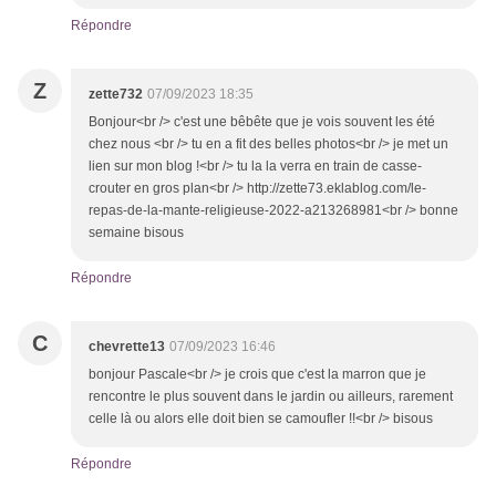
Répondre
Z
zette732
07/09/2023 18:35
Bonjour<br /> c'est une bêbête que je vois souvent les été
chez nous <br /> tu en a fit des belles photos<br /> je met un
lien sur mon blog !<br /> tu la la verra en train de casse-
crouter en gros plan<br /> http://zette73.eklablog.com/le-
repas-de-la-mante-religieuse-2022-a213268981<br /> bonne
semaine bisous
Répondre
C
chevrette13
07/09/2023 16:46
bonjour Pascale<br /> je crois que c'est la marron que je
rencontre le plus souvent dans le jardin ou ailleurs, rarement
celle là ou alors elle doit bien se camoufler !!<br /> bisous
Répondre