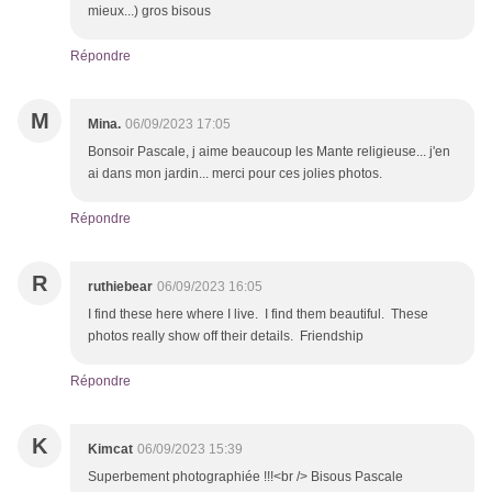
mieux...) gros bisous
Répondre
M
Mina.
06/09/2023 17:05
Bonsoir Pascale, j aime beaucoup les Mante religieuse... j'en
ai dans mon jardin... merci pour ces jolies photos.
Répondre
R
ruthiebear
06/09/2023 16:05
I find these here where I live. I find them beautiful. These
photos really show off their details. Friendship
Répondre
K
Kimcat
06/09/2023 15:39
Superbement photographiée !!!<br /> Bisous Pascale