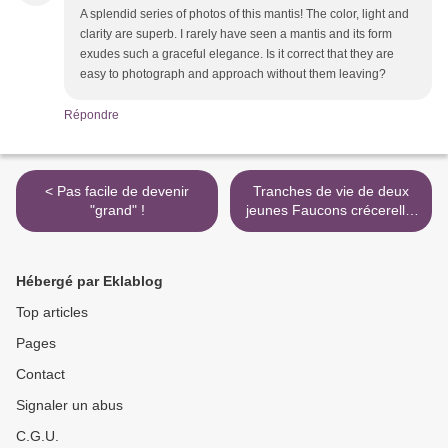
A splendid series of photos of this mantis! The color, light and
clarity are superb. I rarely have seen a mantis and its form
exudes such a graceful elegance. Is it correct that they are
easy to photograph and approach without them leaving?
Répondre
< Pas facile de devenir
Tranches de vie de deux
"grand" !
jeunes Faucons crécerelle.
>
Hébergé par Eklablog
Top articles
Pages
Contact
Signaler un abus
C.G.U.