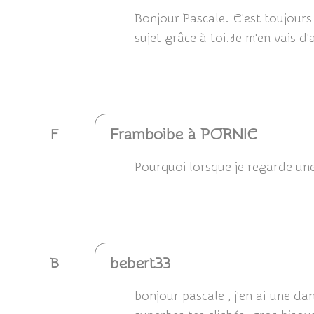
Bonjour Pascale. C'est toujours
sujet grâce à toi.Je m'en vais d'
Répondre
Framboibe à PORNIC
F
Pourquoi lorsque je regarde une 
Répondre
bebert33
B
bonjour pascale , j'en ai une dan