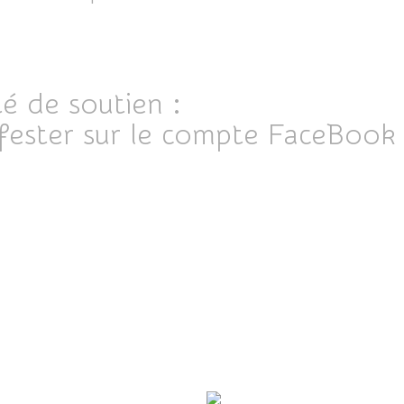
ICI
é de soutien :
ICI
ifester sur le compte FaceBoo