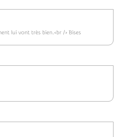
/2017 23:55
nt lui vont très bien.<br /> Bises
:09
/2017 15:44