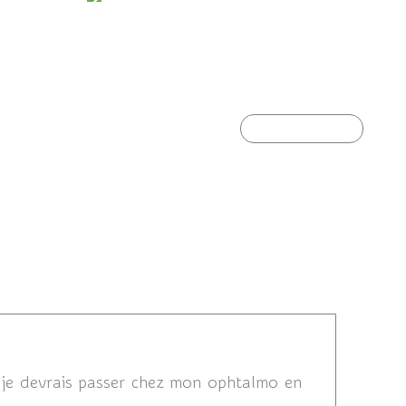
e...
Mante religieuse (forme verte)
Article suivant
7 17:58
t je devrais passer chez mon ophtalmo en