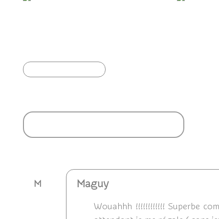
L'automne, la saison des Mantes Religieuses
L'histoir
Article précédent
Ajouter un commentaire
Maguy
M
Wouahhh !!!!!!!!!!!! Superbe c