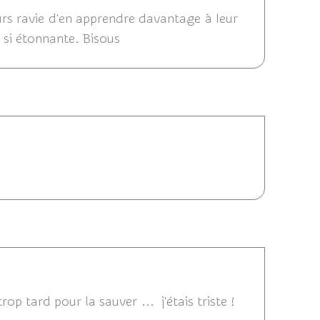
ours ravie d'en apprendre davantage à leur
e si étonnante. Bisous
29/08/2017 15:09
2017 14:28
rop tard pour la sauver ... j'étais triste !