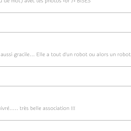
eu de mot) avec tes photos <br /> BISES
0
ussi gracile... Elle a tout d'un robot ou alors un robot
31/08/2017 
ré..... très belle association !!!