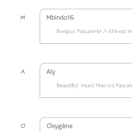
Mbindo16
M
Bonjour Pascale<br /> Elle est i
Répondre
Aly
A
Beautiful insect Macro's Pasca
Répondre
Oxygène
O