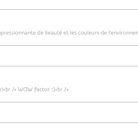
29/08
mpressionnante de beauté et les couleurs de l'environneme
29/08/2017 16
le!<br /> WOW factor :)<br />
29/08