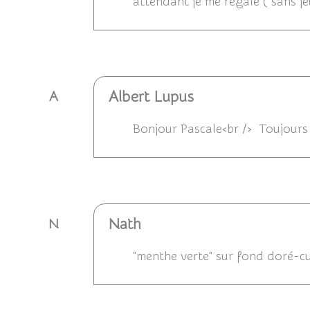
attendant je me régale ( sans j
Répondre
Albert Lupus
A
Bonjour Pascale<br /> Toujours a
Répondre
Nath
N
"menthe verte" sur fond doré-cuiv
Répondre