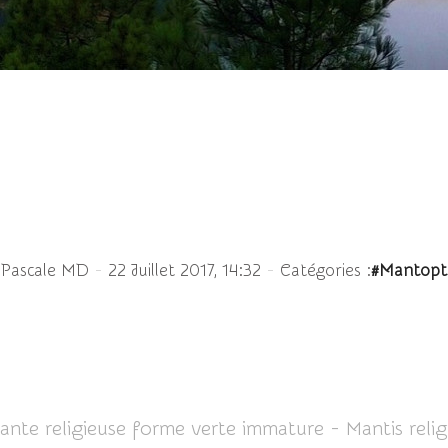
 forme verte immature -
-
-
 Pascale MD
22 Juillet 2017, 14:32
Catégories :
#Mantopt