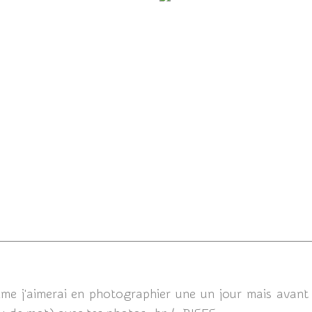
Diablotin dans la misèr
e de Diablotin depuis novembre
2023...
04/09/201
omme j'aimerai en photographier une un jour mais avan