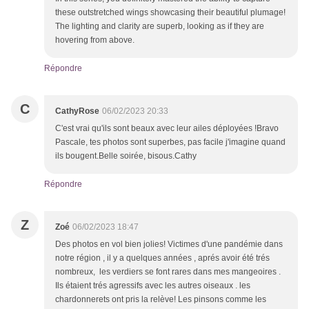
these outstretched wings showcasing their beautiful plumage!
The lighting and clarity are superb, looking as if they are
hovering from above.
Répondre
C
CathyRose
06/02/2023 20:33
C'est vrai qu'ils sont beaux avec leur ailes déployées !Bravo
Pascale, tes photos sont superbes, pas facile j'imagine quand
ils bougent.Belle soirée, bisous.Cathy
Répondre
Z
Zoé
06/02/2023 18:47
Des photos en vol bien jolies! Victimes d'une pandémie dans
notre région , il y a quelques années , aprés avoir été trés
nombreux, les verdiers se font rares dans mes mangeoires .
Ils étaient trés agressifs avec les autres oiseaux . les
chardonnerets ont pris la relève! Les pinsons comme les