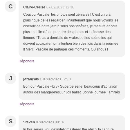
C
Claire-Cerise
07/02/2023 12:36
Coucou Pascale, tes photos sont géniales ! C'est un vrai
plaisir que de les regarder ! Maintenant que nous voyons les
oiseaux de notre jardin sous nos fenêtres, je mesure encore
plus la difficulté de prendre des photos et la finesse des
tiennes ! Tu as à domicile de vraies petites scénettes qui
doivent accaparer ton attention bien des fois dans la journée
!! Merci Pascale de partager ces moments. GBizhous !
Répondre
J
j-françois 1
07/02/2023 12:10
Bonjour Pascale <br /> Superbe série, beaucoup d'agitation
autour des mangeoires, un joli ballet. Bonne journée amitiés
Répondre
S
Steven
07/02/2023 00:14
In this series, you definitely mastered the ability to capture