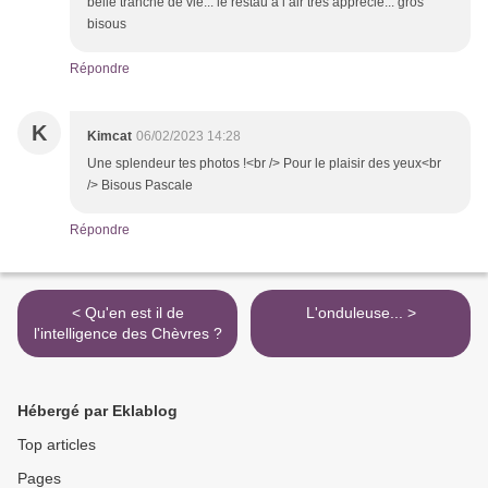
belle tranche de vie... le restau a l air très apprécié... gros
bisous
Répondre
K
Kimcat
06/02/2023 14:28
Une splendeur tes photos !<br /> Pour le plaisir des yeux<br
/> Bisous Pascale
Répondre
< Qu'en est il de
L'onduleuse... >
l'intelligence des Chèvres ?
Hébergé par Eklablog
Top articles
Pages