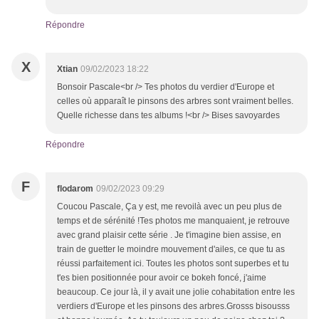
Répondre
X
Xtian
09/02/2023 18:22
Bonsoir Pascale<br /> Tes photos du verdier d'Europe et
celles où apparaît le pinsons des arbres sont vraiment belles.
Quelle richesse dans tes albums !<br /> Bises savoyardes
Répondre
F
flodarom
09/02/2023 09:29
Coucou Pascale, Ça y est, me revoilà avec un peu plus de
temps et de sérénité !Tes photos me manquaient, je retrouve
avec grand plaisir cette série . Je t'imagine bien assise, en
train de guetter le moindre mouvement d'ailes, ce que tu as
réussi parfaitement ici. Toutes les photos sont superbes et tu
t'es bien positionnée pour avoir ce bokeh foncé, j'aime
beaucoup. Ce jour là, il y avait une jolie cohabitation entre les
verdiers d'Europe et les pinsons des arbres.Grosss bisousss