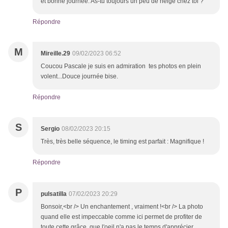
et bonne journée. As-tu toujours un peu de neige chez toi ?
Répondre
M
Mireille.29
09/02/2023 06:52
Coucou Pascale je suis en admiration tes photos en plein
volent...Douce journée bise.
Répondre
S
Sergio
08/02/2023 20:15
Très, très belle séquence, le timing est parfait : Magnifique !
Répondre
P
pulsatilla
07/02/2023 20:29
Bonsoir,<br /> Un enchantement , vraiment !<br /> La photo
quand elle est impeccable comme ici permet de profiter de
toute cette grâce que l'oeil n'a pas le temps d'apprécier