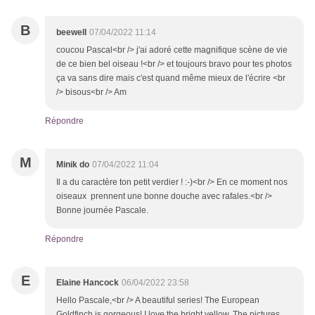
B
beewell
07/04/2022 11:14
coucou Pascal<br /> j'ai adoré cette magnifique scène de vie
de ce bien bel oiseau !<br /> et toujours bravo pour tes photos
ça va sans dire mais c'est quand même mieux de l'écrire <br
/> bisous<br /> Am
Répondre
M
Minik do
07/04/2022 11:04
Il a du caractère ton petit verdier ! :-)<br /> En ce moment nos
oiseaux prennent une bonne douche avec rafales.<br />
Bonne journée Pascale.
Répondre
E
Elaine Hancock
06/04/2022 23:58
Hello Pascale,<br /> A beautiful series! The European
Goldfinch is gorgeous! I love the bright yellow. The pictures