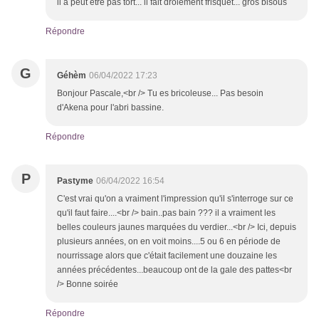
il a peut être pas tort... il fait drôlement frisquet... gros bisous
Répondre
G
Géhèm
06/04/2022 17:23
Bonjour Pascale,<br /> Tu es bricoleuse... Pas besoin
d'Akena pour l'abri bassine.
Répondre
P
Pastyme
06/04/2022 16:54
C'est vrai qu'on a vraiment l'impression qu'il s'interroge sur ce
qu'il faut faire....<br /> bain..pas bain ??? il a vraiment les
belles couleurs jaunes marquées du verdier...<br /> Ici, depuis
plusieurs années, on en voit moins....5 ou 6 en période de
nourrissage alors que c'était facilement une douzaine les
années précédentes...beaucoup ont de la gale des pattes<br
/> Bonne soirée
Répondre