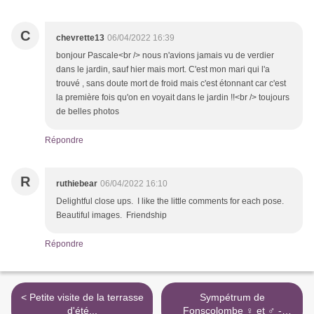
C
chevrette13
06/04/2022 16:39
bonjour Pascale<br /> nous n'avions jamais vu de verdier
dans le jardin, sauf hier mais mort. C'est mon mari qui l'a
trouvé , sans doute mort de froid mais c'est étonnant car c'est
la première fois qu'on en voyait dans le jardin !!<br /> toujours
de belles photos
Répondre
R
ruthiebear
06/04/2022 16:10
Delightful close ups. I like the little comments for each pose.
Beautiful images. Friendship
Répondre
< Petite visite de la terrasse
Sympétrum de
d'été...
Fonscolombe ♀ et ♂ -