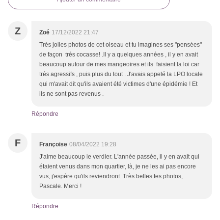
Z
Zoé
17/12/2022 21:47
Trés jolies photos de cet oiseau et tu imagines ses "pensées"
de façon trés cocasse! .Il y a quelques années , il y en avait
beaucoup autour de mes mangeoires et ils faisient la loi car
trés agressifs , puis plus du tout . J'avais appelé la LPO locale
qui m'avait dit qu'ils avaient été victimes d'une épidémie ! Et
ils ne sont pas revenus .
Répondre
F
Françoise
08/04/2022 19:28
J'aime beaucoup le verdier. L'année passée, il y en avait qui
étaient venus dans mon quartier, là, je ne les ai pas encore
vus, j'espère qu'ils reviendront. Très belles tes photos,
Pascale. Merci !
Répondre