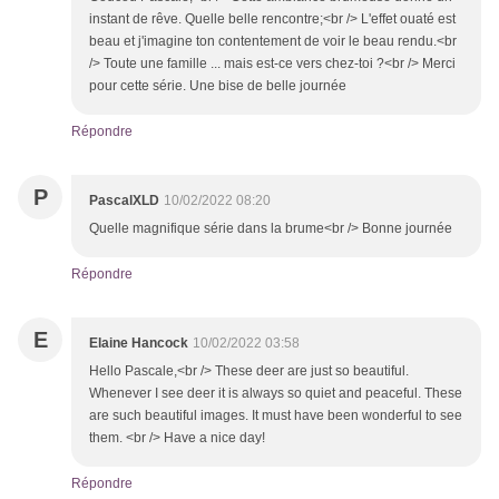
instant de rêve. Quelle belle rencontre;<br /> L'effet ouaté est
beau et j'imagine ton contentement de voir le beau rendu.<br
/> Toute une famille ... mais est-ce vers chez-toi ?<br /> Merci
pour cette série. Une bise de belle journée
Répondre
P
PascalXLD
10/02/2022 08:20
Quelle magnifique série dans la brume<br /> Bonne journée
Répondre
E
Elaine Hancock
10/02/2022 03:58
Hello Pascale,<br /> These deer are just so beautiful.
Whenever I see deer it is always so quiet and peaceful. These
are such beautiful images. It must have been wonderful to see
them. <br /> Have a nice day!
Répondre