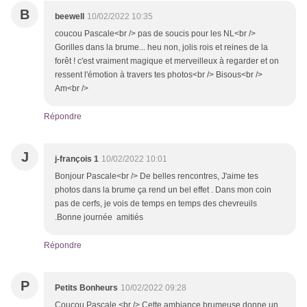
B
beewell
10/02/2022 10:35
coucou Pascale<br /> pas de soucis pour les NL<br />
Gorilles dans la brume... heu non, jolis rois et reines de la
forêt ! c'est vraiment magique et merveilleux à regarder et on
ressent l'émotion à travers tes photos<br /> Bisous<br />
Am<br />
Répondre
J
j-françois 1
10/02/2022 10:01
Bonjour Pascale<br /> De belles rencontres, J'aime tes
photos dans la brume ça rend un bel effet . Dans mon coin
pas de cerfs, je vois de temps en temps des chevreuils
.Bonne journée amitiés
Répondre
P
Petits Bonheurs
10/02/2022 09:28
Coucou Pascale,<br /> Cette ambiance brumeuse donne un