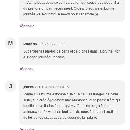
;-)J'aime beaucoup ce cerf partiellement couvert de boue, il a
dû prendre un bain récemment. Grosss bisousss et bonne
journée.Ps: Pour moi, 6 new's pour cet article ;-)
Répondre
M
Minik do
11/02/2022 06:36
Superbes tes photos de cerfs et de biches dans la brume !<br
/> Bonne journée Pascale.
Répondre
J
jeanmadis
11/02/2022 04:15
Même si la brume estompe quelque peu les images de cette
série, elle crée également une ambiance toute particulière qui
bonifie les attitudes "sur le qui vive" de ces magnifiques
animaux.<br /> Merci en tout cas, de nous faire ainsi profiter
de tes belles escapades au coeur de la nature.
Répondre