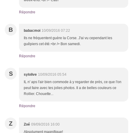
week-end.<br /> Cath
Répondre
B
babacmoi
10/09/2016 07:22
Ils ne fréquentent guère la Corse. J'ai vu cependant les
guêpiers cet été.<br /> Bon samedi.
Répondre
S
sylolive
10/09/2016 05:54
IL n' aps l'air bien commode à y regarder de près, ce que l'on
peut faire avec tes jolies photos. Il a de belles couleurs ce
Rollier. Chouette...
Répondre
Z
Zoé
09/09/2016 16:00
Absolument magnifique!