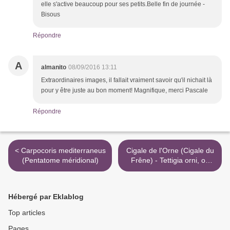
elle s'active beaucoup pour ses petits.Belle fin de journée -
Bisous
Répondre
A
almanito
08/09/2016 13:11
Extraordinaires images, il fallait vraiment savoir qu'il nichait là
pour y être juste au bon moment! Magnifique, merci Pascale
Répondre
< Carpocoris mediterraneus
Cigale de l'Orne (Cigale du
(Pentatome méridional)
Frêne) - Tettigia orni, ou
notre chant d'été au Sud >
Hébergé par Eklablog
Top articles
Pages