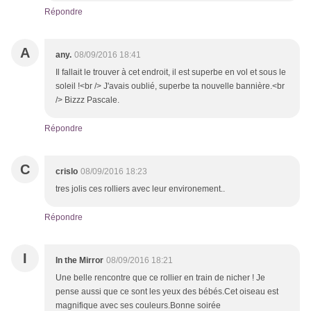
Répondre
A
any.
08/09/2016 18:41
Il fallait le trouver à cet endroit, il est superbe en vol et sous le
soleil !<br /> J'avais oublié, superbe ta nouvelle bannière.<br
/> Bizzz Pascale.
Répondre
C
crislo
08/09/2016 18:23
tres jolis ces rolliers avec leur environement..
Répondre
I
In the Mirror
08/09/2016 18:21
Une belle rencontre que ce rollier en train de nicher ! Je
pense aussi que ce sont les yeux des bébés.Cet oiseau est
magnifique avec ses couleurs.Bonne soirée