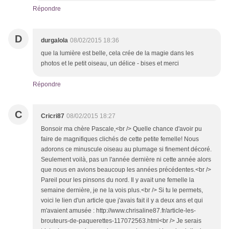
Répondre
D
durgalola
08/02/2015 18:36
que la lumière est belle, cela crée de la magie dans les
photos et le petit oiseau, un délice - bises et merci
Répondre
C
Cricri87
08/02/2015 18:27
Bonsoir ma chère Pascale,<br /> Quelle chance d'avoir pu
faire de magnifiques clichés de cette petite femelle! Nous
adorons ce minuscule oiseau au plumage si finement décoré.
Seulement voilà, pas un l'année dernière ni cette année alors
que nous en avions beaucoup les années précédentes.<br />
Pareil pour les pinsons du nord. Il y avait une femelle la
semaine dernière, je ne la vois plus.<br /> Si tu le permets,
voici le lien d'un article que j'avais fait il y a deux ans et qui
m'avaient amusée : http://www.chrisaline87.fr/article-les-
brouteurs-de-paquerettes-117072563.html<br /> Je serais