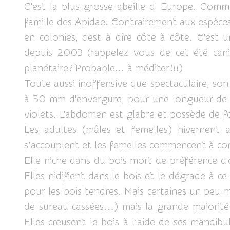
C'est la plus grosse abeille d' Europe. Comme
famille des Apidae. Contrairement aux espèces p
en colonies, c'est à dire côte à côte. C'est
depuis 2003 (rappelez vous de cet été canic
planétaire? Probable... à méditer!!!)
Toute aussi inoffensive que spectaculaire, son 
à 50 mm d'envergure, pour une longueur de 25
violets. L'abdomen est glabre et possède de f
Les adultes (mâles et femelles) hivernent a
s’accouplent et les femelles commencent à con
Elle niche dans du bois mort de préférence d
Elles nidifient dans le bois et le dégrade à ce
pour les bois tendres. Mais certaines un peu m
de sureau cassées…) mais la grande majorité d
Elles creusent le bois à l’aide de ses mandibu