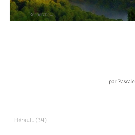
Xyloc
par Pascal
Hérault (34)