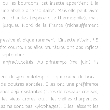
, ou les bourdons, cet insecte appartient à la
e abeille dite "solitaire". Mais elle peut vivre
ement chaudes (espèce dite thermophile), mais
on jusqu'au Nord de la France (réchauffement
gressive et pique rarement. L'insecte atteint 45
é courte. Les ailes brunâtres ont des reflets
a septembre.
anfractuosités. Au printemps (mai-juin), ils
ient du grec xulokopos : qui coupe du bois. .
és de poutres abritées. Elles ont une préférence
ries déjà existantes (tiges de roseaux creuses,
les vieux arbres, ou… les vieilles charpentes.
les ne sont pas xylophages). Elles laissent les