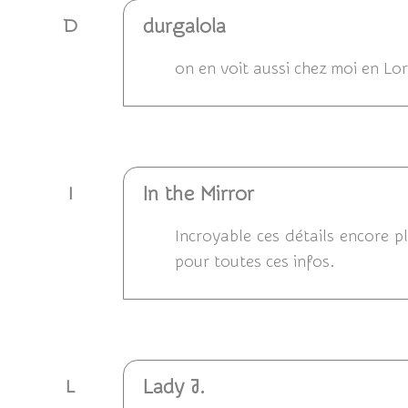
durgalola
D
on en voit aussi chez moi en Lor
Répondre
In the Mirror
I
Incroyable ces détails encore p
pour toutes ces infos.
Répondre
Lady J.
L