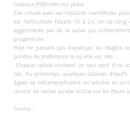
copeaux filiformes sur place.
Elle creuse avec ses robustes mandibules plusi
est horizontale faisant 10 à 20 cm de long e
agglomérée par de la salive qui contiendro
progéniture.
Mais ne passant pas inaperçue, les dégâts re
pondre de préférence la où elle est née...
Chaque cellule contient un seul œuf d’où sor
nid. Au printemps, quelques dizaines d'œuf's 
âgées se métamorphosent en adultes et sortent
nourrit de nectar qu'elle butine sur les fleurs 
Source :
http://www.guepes.fr/dossier/xyloc