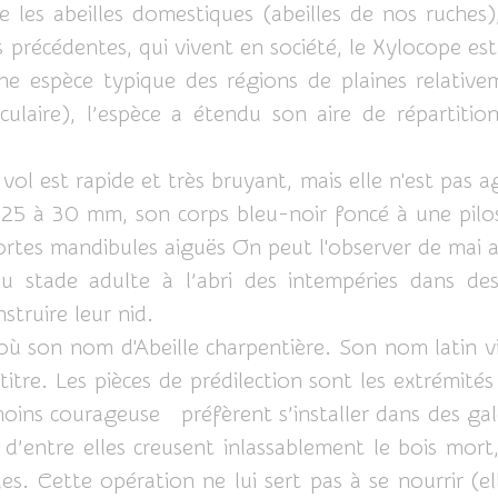
 les abeilles domestiques (abeilles de nos ruches)
récédentes, qui vivent en société, le Xylocope est un
 une espèce typique des régions de plaines relativ
ulaire), l’espèce a étendu son aire de répartiti
vol est rapide et très bruyant, mais elle n'est pas a
 à 30 mm, son corps bleu-noir foncé à une pilosit
ortes mandibules aiguës On peut l'observer de mai 
u stade adulte à l’abri des intempéries dans des 
struire leur nid.
'où son nom d'Abeille charpentière. Son nom latin v
 titre. Les pièces de prédilection sont les extrémit
oins courageuse préfèrent s’installer dans des gale
’entre elles creusent inlassablement le bois mort, 
les. Cette opération ne lui sert pas à se nourrir (el