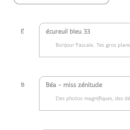
écureuil bleu 33
É
Bonjour Pascale. Tes gros plans 
Répondre
Béa - miss zénitude
B
Des photos magnifiques, des déta
Répondre