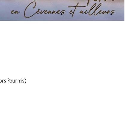
ntière
rs fourmis)