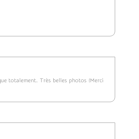
/2015 17:37
3/08/2015 11:11
que totalement. Très belles photos !Merci
15 10:04