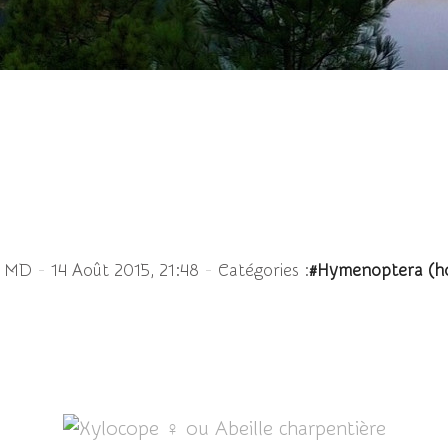
ope ♀ ou Abeille charpe
-
-
e MD
14 Août 2015, 21:48
Catégories :
#Hymenoptera (ho