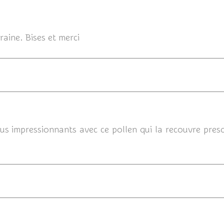
23/08
raine. Bises et merci
2
lus impressionnants avec ce pollen qui la recouvre pres
23/08/20