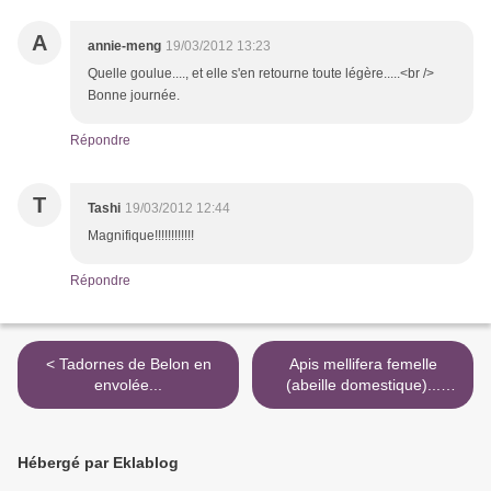
A
annie-meng
19/03/2012 13:23
Quelle goulue...., et elle s'en retourne toute légère.....<br />
Bonne journée.
Répondre
T
Tashi
19/03/2012 12:44
Magnifique!!!!!!!!!!!!
Répondre
< Tadornes de Belon en
Apis mellifera femelle
envolée...
(abeille domestique)...
après séance de
débarbouillage... >
Hébergé par Eklablog