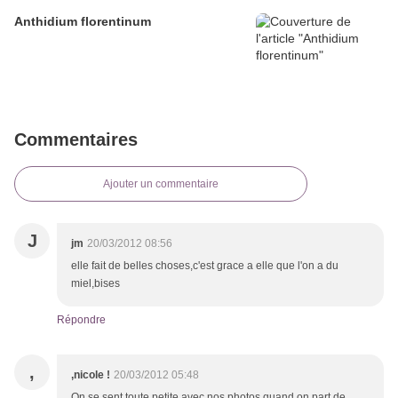
Anthidium florentinum
Commentaires
Ajouter un commentaire
J
jm
20/03/2012 08:56
elle fait de belles choses,c'est grace a elle que l'on a du
miel,bises
Répondre
,
,nicole !
20/03/2012 05:48
On se sent toute petite avec nos photos quand on part de