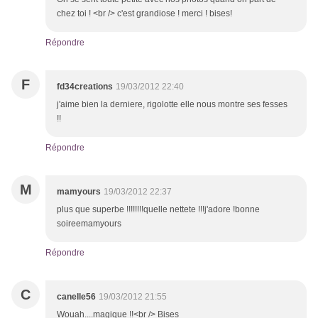
chez toi ! <br /> c'est grandiose ! merci ! bises!
Répondre
F
fd34creations
19/03/2012 22:40
j'aime bien la derniere, rigolotte elle nous montre ses fesses
!!
Répondre
M
mamyours
19/03/2012 22:37
plus que superbe !!!!!!!!quelle nettete !!!j'adore !bonne
soireemamyours
Répondre
C
canelle56
19/03/2012 21:55
Wouah....magique !!<br /> Bises