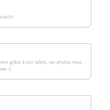
2012 10:41
he!!!!!
6/2012 08:32
contre grâce à ton talent, ces photos nous
née :)
:56