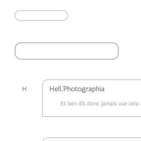
Article précédent
Ajouter un commentaire
Hell.Photographia
H
Et ben dit donc jamais vue cela 
Répondre