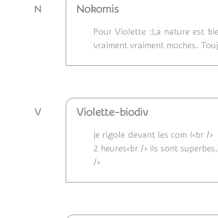
Nokomis
N
Pour Violette :La nature est bi
vraiment vraiment moches. Toujo
Répondre
Violette-biodiv
V
je rigole devant les com !<br /> 
2 heures<br /> ils sont superbes,
/>
Répondre