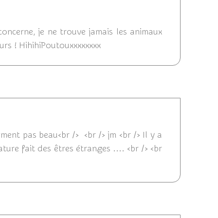
2012 11:09
 concerne, je ne trouve jamais les animaux
urs ! HihihiPoutouxxxxxxxx
24/06/2012 10:48
iment pas beau<br /> <br /> jm <br /> Il y a
ture fait des êtres étranges .... <br /> <br