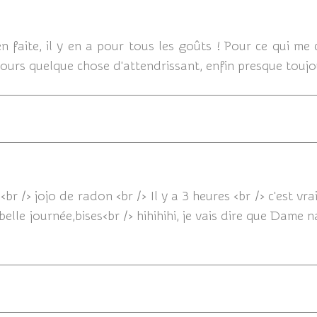
24/06/
en faite, il y en a pour tous les goûts ! Pour ce qui me
urs quelque chose d'attendrissant, enfin presque toujo
<br /> jojo de radon <br /> Il y a 3 heures <br /> c'est vra
belle journée,bises<br /> hihihihi, je vais dire que Dame na