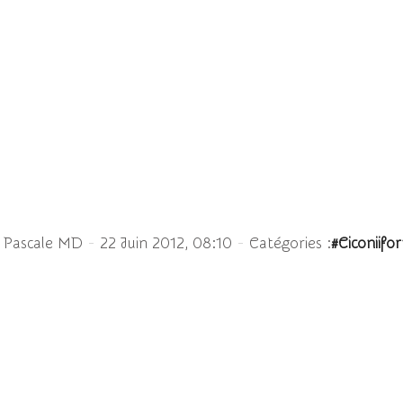
Marabouts
-
-
 Pascale MD
22 Juin 2012, 08:10
Catégories :
#Ciconiifo