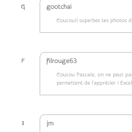
gootchai
G
Coucou!! superbes tes photos de
Répondre
filrouge63
F
Coucou Pascale, on ne peut pas 
permettent de l'apprécier ! Excel
Répondre
jm
J