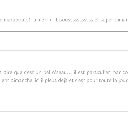
24/06/
 marabouts! j'aime++++ bisousssssssssss et super dimanc
24/0
dire que c'est un bel oiseau... il est particulier; par 
lent dimanche, ici il pleut déjà et c'est pour toute la jour
24/06/2012 07