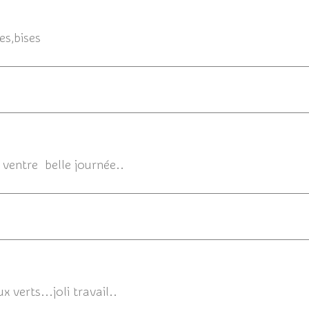
24/06/2012 07:
es,bises
24/06/2012 
e ventre belle journée..
23/06/2
x verts...joli travail..