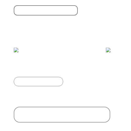
S'inscrire à la newsletter
Vous aimerez aussi :
Abeilles solitaires
Article précédent
Ajouter un commentaire