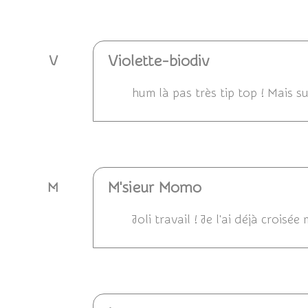
Répondre
Violette-biodiv
V
hum là pas très tip top ! Mais 
Répondre
M'sieur Momo
M
Joli travail ! Je l'ai déjà croi
Répondre