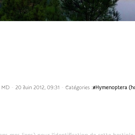
(guêpe solitaire de la
-
-
e MD
20 Juin 2012, 09:31
Catégories :
#Hymenoptera (ho