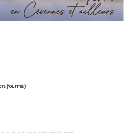
 famille des Apoïdea
rs fourmis)