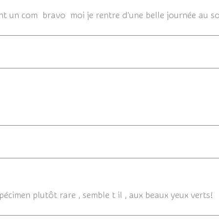
ent un com bravo moi je rentre d'une belle journée au so
24/06/
spécimen plutôt rare , semble t il , aux beaux yeux verts!