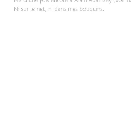
Merci une fois encore à Alain Adamsky (voir dan
Ni sur le net, ni dans mes bouquins.
Partager cet article