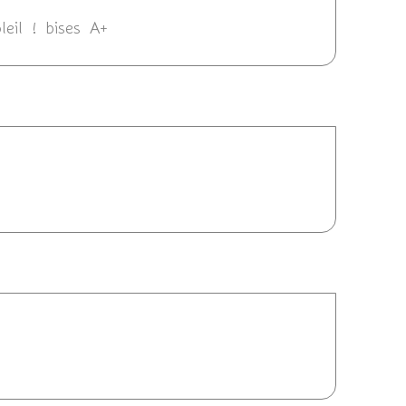
leil ! bises A+
24/06/2012 14:25
2012 14:22