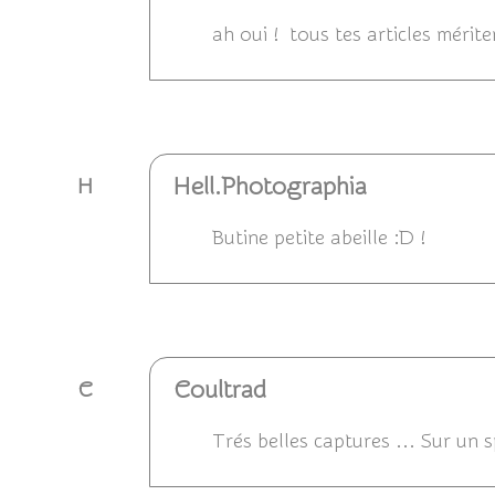
ah oui ! tous tes articles mérit
Répondre
Hell.Photographia
H
Butine petite abeille :D !
Répondre
Coultrad
C
Trés belles captures ... Sur un 