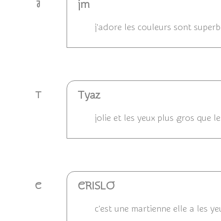
jm
J
j'adore les couleurs sont superb
Répondre
Tyaz
T
jolie et les yeux plus gros que l
Répondre
CRISLO
C
c'est une martienne elle a les yeu