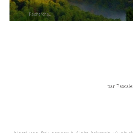
Tachysphex femelle 
spheciformes).
par Pascal