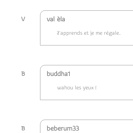
val èla
V
J'apprends et je me régale.
Répondre
buddha1
B
wahou les yeux !
Répondre
beberum33
B