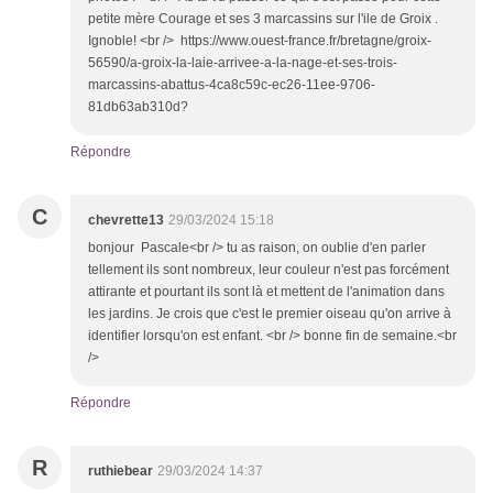
petite mère Courage et ses 3 marcassins sur l'ile de Groix .
Ignoble! <br /> https://www.ouest-france.fr/bretagne/groix-
56590/a-groix-la-laie-arrivee-a-la-nage-et-ses-trois-
marcassins-abattus-4ca8c59c-ec26-11ee-9706-
81db63ab310d?
Répondre
C
chevrette13
29/03/2024 15:18
bonjour Pascale<br /> tu as raison, on oublie d'en parler
tellement ils sont nombreux, leur couleur n'est pas forcément
attirante et pourtant ils sont là et mettent de l'animation dans
les jardins. Je crois que c'est le premier oiseau qu'on arrive à
identifier lorsqu'on est enfant. <br /> bonne fin de semaine.<br
/>
Répondre
R
ruthiebear
29/03/2024 14:37