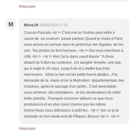
Répondre
M
Mireil.29
29/03/2024 17:51
Coucou Pascale.<br /> C'est vrai on l'oublie peut eêtre à
cause de sa couleurs passe partout..Quand je vivais à Paris
nous avions un cerisier dans le jardinet je me régalais de les
voir.. Tes photos lui font honneur...<br /> Oui nous marchons à
côté <br /> <br /> Hier j'ai lu dans ouest-france " A Groix
distant de 6.8km du continent ..Un sanglier femelle, une laie,
qui à nagé le 16 mars jusqu'à ile et y mettre bas trois
marcassins. hélas la laie est les petits furent abattus ..A la
demande de la maire et de la fédération départementale des
chaseurs, après le saccage d'un jardin.. C'est lamentable..
nous sommes des prédateurs ..et des destructeurs de notre
belle planète.. Pourquoi consoner ailleurs ce que nous
produisions et en plus nous n'avons pas les même
morne.Nous nous détruisons à petit feu.. <br /> Sur ce je te
souhaite un bon week-end de Pâques..Bisous.<br /> <br />
Répondre