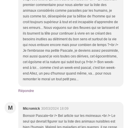
premier commentaire pour nous alerter sur la liste des
animaux considérés comme parasites par les humains, je
suis comme toi, désespérée par la bêtise de l'homme qui se
croit toujours supérieur à tout et est incapable d'apprendre de
ses erreurs... Nous voguons sur des fleuves qui se tarissent et
ils tournent la tête pour continuer à vivre en se créant des
besoins inutiles au détriment du bon sens et surtout de la vie
qui nous entoure encore mais pour combien de temps ?<br />
Je t'embrasse ma petite Pascale, je deviens assez pessimiste,
moi aussi quand je vois toutes ces dérives, cet égocentrisme,
cet égoïsme et la nature qui subit tout ça !!<br /> Bon week-
end à toi... comme c'est un week-end pascal, c'est ton week-
end Allez, un peu d'humour quand même, va... pour nous
remonter le moral un tout petit peu...
Répondre
M
Micromick
30/03/2024 18:09
Bonsoir Pascale<br /> Bel article sur les moineaux.<br /> Le
seul qui devrait figurer sur la liste des animaux nuisibles est
bien l'humain. Malgré les maladies et les guerres, il ne cesse