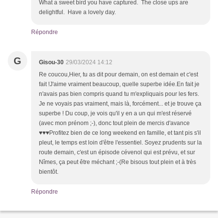
What a sweet bird you have captured. The close ups are
delightful. Have a lovely day.
Répondre
G
Gisou-30
29/03/2024 14:12
Re coucou,Hier, tu as dit pour demain, on est demain et c'est
fait !J'aime vraiment beaucoup, quelle superbe idée.En fait je
n'avais pas bien compris quand tu m'expliquais pour les fers.
Je ne voyais pas vraiment, mais là, forcément... et je trouve ça
superbe ! Du coup, je vois qu'il y en a un qui m'est réservé
(avec mon prénom ;-), donc tout plein de mercis d'avance
♥♥♥Profitez bien de ce long weekend en famille, et tant pis s'il
pleut, le temps est loin d'être l'essentiel. Soyez prudents sur la
route demain, c'est un épisode cévenol qui est prévu, et sur
Nîmes, ça peut être méchant ;-(Re bisous tout plein et à très
bientôt.
Répondre