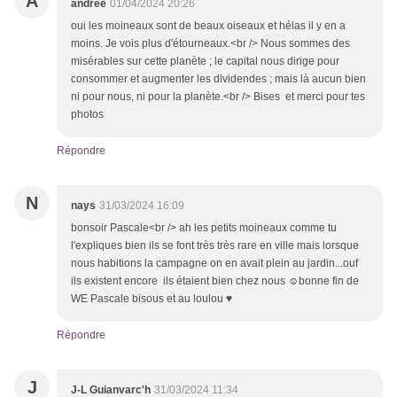
A
andrée
01/04/2024 20:26
oui les moineaux sont de beaux oiseaux et hélas il y en a
moins. Je vois plus d'étourneaux.<br /> Nous sommes des
misérables sur cette planète ; le capital nous dirige pour
consommer et augmenter les dividendes ; mais là aucun bien
ni pour nous, ni pour la planète.<br /> Bises et merci pour tes
photos
Répondre
N
nays
31/03/2024 16:09
bonsoir Pascale<br /> ah les petits moineaux comme tu
l'expliques bien ils se font très très rare en ville mais lorsque
nous habitions la campagne on en avait plein au jardin...ouf
ils existent encore ils étaient bien chez nous ☺bonne fin de
WE Pascale bisous et au loulou ♥
Répondre
J
J-L Guianvarc'h
31/03/2024 11:34