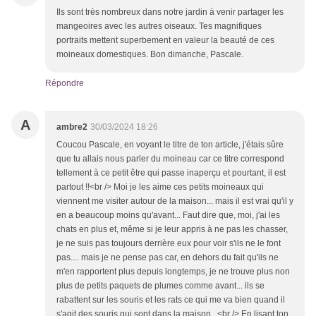
Ils sont très nombreux dans notre jardin à venir partager les
mangeoires avec les autres oiseaux. Tes magnifiques
portraits mettent superbement en valeur la beauté de ces
moineaux domestiques. Bon dimanche, Pascale.
Répondre
A
ambre2
30/03/2024 18:26
Coucou Pascale, en voyant le titre de ton article, j'étais sûre
que tu allais nous parler du moineau car ce titre correspond
tellement à ce petit être qui passe inaperçu et pourtant, il est
partout !!<br /> Moi je les aime ces petits moineaux qui
viennent me visiter autour de la maison... mais il est vrai qu'il y
en a beaucoup moins qu'avant... Faut dire que, moi, j'ai les
chats en plus et, même si je leur appris à ne pas les chasser,
je ne suis pas toujours derrière eux pour voir s'ils ne le font
pas.... mais je ne pense pas car, en dehors du fait qu'ils ne
m'en rapportent plus depuis longtemps, je ne trouve plus non
plus de petits paquets de plumes comme avant... ils se
rabattent sur les souris et les rats ce qui me va bien quand il
s'agit des souris qui sont dans la maison...<br /> En lisant ton