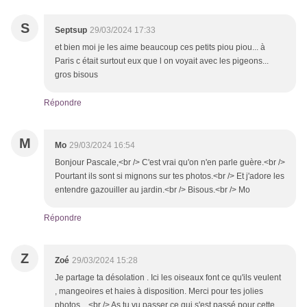
S
Septsup
29/03/2024 17:33
et bien moi je les aime beaucoup ces petits piou piou... à
Paris c était surtout eux que l on voyait avec les pigeons...
gros bisous
Répondre
M
Mo
29/03/2024 16:54
Bonjour Pascale,<br /> C'est vrai qu'on n'en parle guère.<br />
Pourtant ils sont si mignons sur tes photos.<br /> Et j'adore les
entendre gazouiller au jardin.<br /> Bisous.<br /> Mo
Répondre
Z
Zoé
29/03/2024 15:28
Je partage ta désolation . Ici les oiseaux font ce qu'ils veulent
, mangeoires et haies à disposition. Merci pour tes jolies
photos . <br /> As tu vu passer ce qui s'est passé pour cette